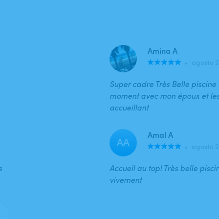
Amina A
•
agosto 
Super cadre Très Belle piscin
moment avec mon époux et les e
accueillant
Amal A
AA
•
agosto 
s
Accueil au top! Très belle pisc
vivement