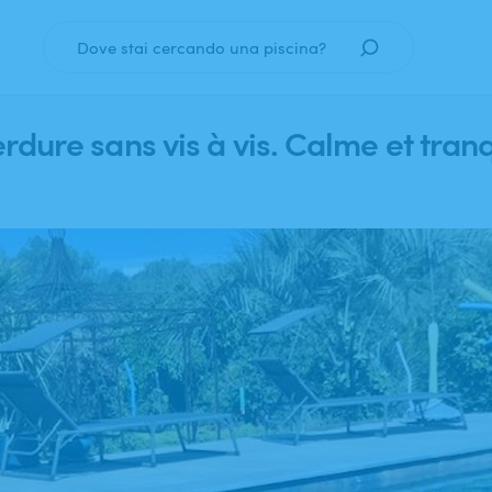
Dove stai cercando una piscina?
Quando?
erdure
sans
vis
à
vis.
Calme
et
tranq
Data