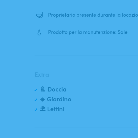
🤿
Proprietario presente durante la locazio
💧
Prodotto per la manutenzione: Sale
Extra
🚿 Doccia
☀️ Giardino
⛱️ Lettini