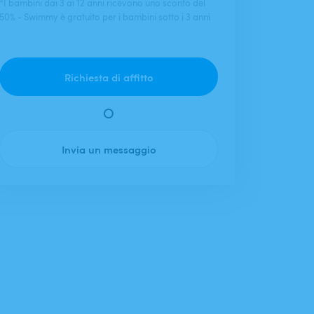
*I bambini dai 3 ai 12 anni ricevono uno sconto del
50% - Swimmy è gratuito per i bambini sotto i 3 anni
Richiesta di affitto
O
Invia un messaggio