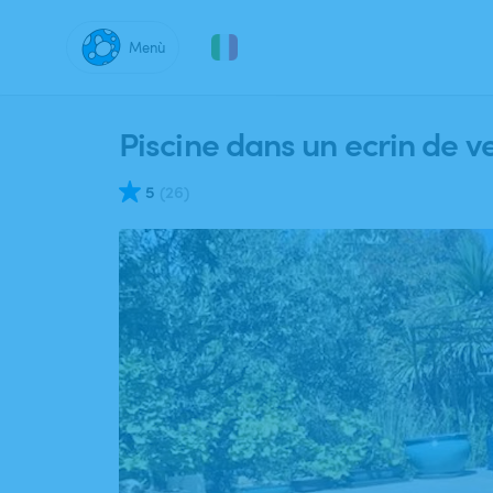
Menù
Dove?
Piscine
dans
un
ecrin
de
v
5
(
26
)