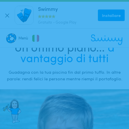
Swimmy
Installare
Gratuito - Google Play
Menù
Un ottimo piano...
a
CHIUDI
vantaggio di tutti
Dove stai cercando una piscina?
Dove?
Guadagna con la tua piscina fin dal primo tuffo. In altre
parole: rendi felici le persone mentre riempi il portafoglio.
Quando?
Data