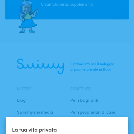
Chiamata senza supplemento
Il primo sito per il noleggio
di piscine private in Italia
NOTIZIE
ASSISTENZA
Blog
Per i bagnanti
Swimmy nei media
Per i proprietari di case
L'avventura Swimmy
Affittare la mia piscina
La tua vita privata