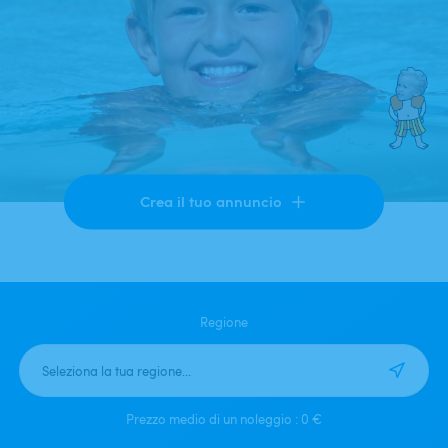
Ricerca
Crea il tuo annuncio
Regione
Prezzo medio di un noleggio
:
0 €