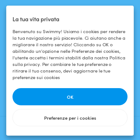
ASSISTENZA
SEGUICI
La tua vita privata
Centro assistenza
Facebook
Benvenuto su Swimmy! Usiamo i cookies per rendere
la tua navigazione più piacevole. Ci aiutano anche a
Termini e condizioni
Instagram
migliorare il nostro servizio! Cliccando su OK o
d'uso
abilitando un'opzione nelle Preferenze dei cookies,
l'utente accetta i termini stabiliti dalla nostra Politica
Politica di
sulla privacy. Per cambiare le tue preferenze o
confidenzialità
ritirare il tuo consenso, devi aggiornare le tue
preferenze sui cookies
Avviso legale
OK
Preferenze per i cookies
BookingPanel.closedListingButtonText