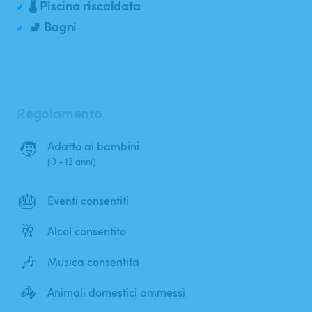
🌡️ Piscina riscaldata
🚽 Bagni
Regolamento
🧒
Adatto ai bambini
(0 - 12 anni)
🎂
Eventi consentiti
🥂
Alcol consentito
🎶
Musica consentita
🦓
Animali domestici ammessi