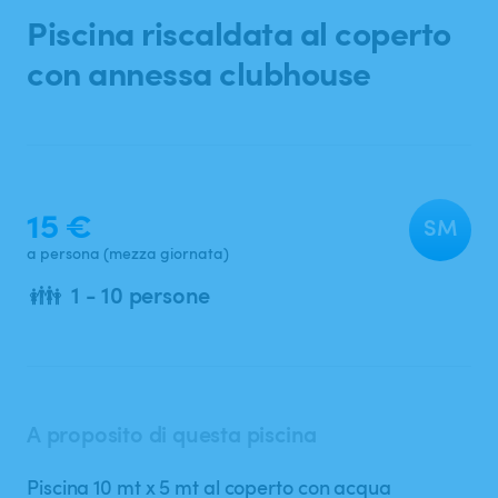
Ricerca
Piscina
riscaldata
al
coperto
con
annessa
clubhouse
15 €
SM
a persona (mezza giornata)
👪
1 - 10 persone
A proposito di questa piscina
Piscina 10 mt x 5 mt al coperto con acqua