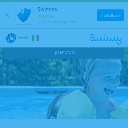
Swimmy
Installare
Gratuito - Google Play
Menù
Questo annuncio è chiuso e non può essere
CHIUDI
prenotato.
Dove stai cercando una piscina?
Dove?
Quando?
Data