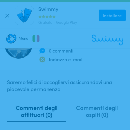
Swimmy
Installare
Gratuito - Google Play
LaBaiaSegreta M
Menù
Membro dal 2022
0 commenti
CHIUDI
Dove stai cercando una piscina?
Indirizzo e-mail
Dove?
Saremo felici di accogliervi assicurandovi una
piacevole permanenza
Quando?
Commenti degli
Commenti degli
affittuari (0)
ospiti (0)
Data