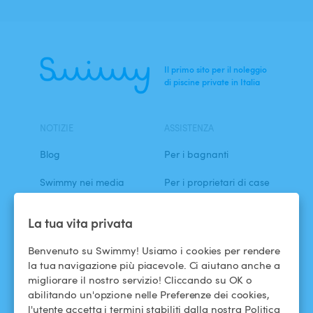
Ricerca
Il primo sito per il noleggio
di piscine private in Italia
NOTIZIE
ASSISTENZA
Blog
Per i bagnanti
Swimmy nei media
Per i proprietari di case
L'avventura Swimmy
Affittare la mia piscina
La tua vita privata
Come funziona?
Benvenuto su Swimmy! Usiamo i cookies per rendere
la tua navigazione più piacevole. Ci aiutano anche a
migliorare il nostro servizio! Cliccando su OK o
ASSISTENZA
SEGUICI
abilitando un'opzione nelle Preferenze dei cookies,
Centro assistenza
Facebook
l'utente accetta i termini stabiliti dalla nostra Politica