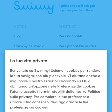
Ricerca
Il primo sito per il noleggio
di piscine private in Italia
NOTIZIE
ASSISTENZA
Blog
Per i bagnanti
Swimmy nei media
Per i proprietari di case
L'avventura Swimmy
Affittare la mia piscina
La tua vita privata
Come funziona?
Benvenuto su Swimmy! Usiamo i cookies per rendere
la tua navigazione più piacevole. Ci aiutano anche a
migliorare il nostro servizio! Cliccando su OK o
ASSISTENZA
SEGUICI
abilitando un'opzione nelle Preferenze dei cookies,
Centro assistenza
Facebook
l'utente accetta i termini stabiliti dalla nostra Politica
sulla privacy. Per cambiare le tue preferenze o
Termini e condizioni
Instagram
ritirare il tuo consenso, devi aggiornare le tue
d'uso
preferenze sui cookies