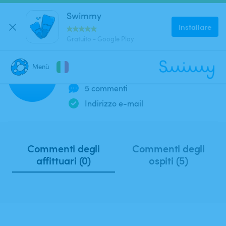
Swimmy
Installare
Gratuito - Google Play
oriel f
Menù
Membro dal 2022
of
5 commenti
CHIUDI
Dove stai cercando una piscina?
Indirizzo e-mail
Dove?
Commenti degli
Commenti degli
affittuari (0)
ospiti (5)
Quando?
Data