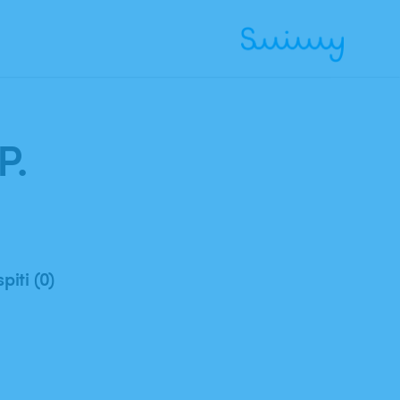
Ricerca
P.
iti (0)