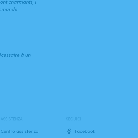
ont charmants, l
commande
écessaire à un
ASSISTENZA
SEGUICI
Centro assistenza
Facebook