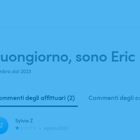
Quando?
Data
uongiorno, sono Eric 
bro dal 2023
mmenti degli affittuari (2)
Commenti degli osp
Sylvia Z
Z
•
agosto 2023