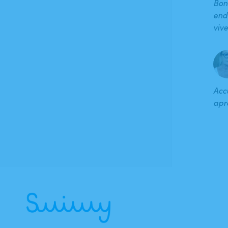
Bon
end
vive
Accu
apr