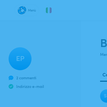
Menù
Dove?
B
Mem
EP
Co
2 commenti
Indirizzo e-mail
S