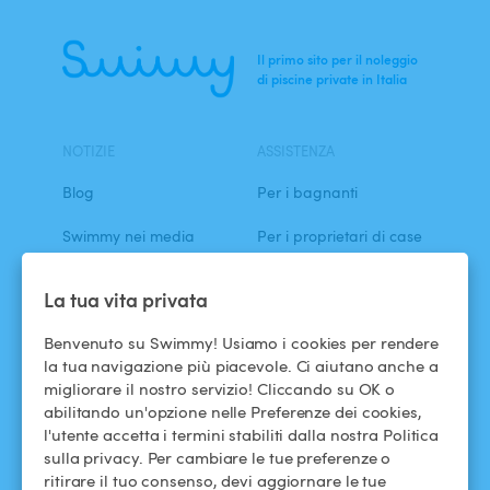
Il primo sito per il noleggio
di piscine private in Italia
NOTIZIE
ASSISTENZA
Blog
Per i bagnanti
Swimmy nei media
Per i proprietari di case
L'avventura Swimmy
Affittare la mia piscina
La tua vita privata
Come funziona?
Benvenuto su Swimmy! Usiamo i cookies per rendere
la tua navigazione più piacevole. Ci aiutano anche a
migliorare il nostro servizio! Cliccando su OK o
ASSISTENZA
SEGUICI
abilitando un'opzione nelle Preferenze dei cookies,
Centro assistenza
Facebook
l'utente accetta i termini stabiliti dalla nostra Politica
sulla privacy. Per cambiare le tue preferenze o
Termini e condizioni
Instagram
ritirare il tuo consenso, devi aggiornare le tue