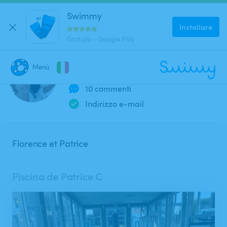
Swimmy
Installare
Gratuito - Google Play
Patrice C
Menù
Membro dal 2024
10 commenti
CHIUDI
Dove stai cercando una piscina?
Indirizzo e-mail
Dove?
Florence et Patrice
Quando?
Piscina de Patrice C
Data