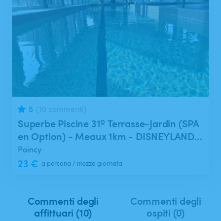
Ricerca
5
(10 commenti)
Superbe Piscine 31º Terrasse-Jardin (SPA
en Option) - Meaux 1km - DISNEYLAND
PARIS 30mn
Poincy
23 €
a persona / mezza giornata
Commenti degli
Commenti degli
affittuari (10)
ospiti (0)