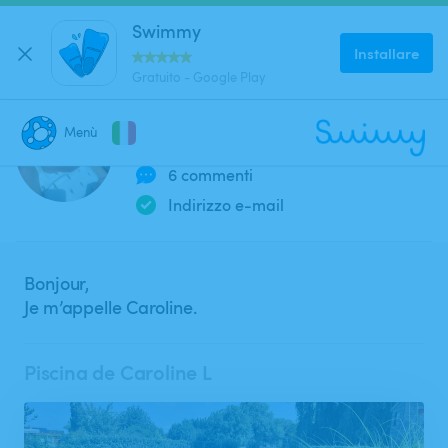
Swimmy
Installare
Gratuito - Google Play
Caroline L
Menù
Membro dal 2025
6 commenti
CHIUDI
Dove stai cercando una piscina?
Indirizzo e-mail
Dove?
Bonjour,
Je m’appelle Caroline.
Quando?
Piscina de Caroline L
Data