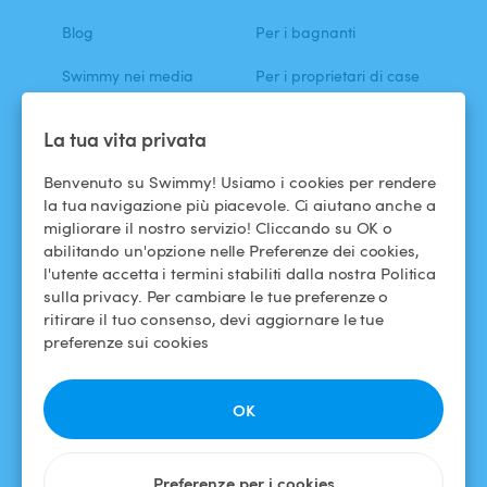
Blog
Per i bagnanti
Swimmy nei media
Per i proprietari di case
L'avventura Swimmy
Affittare la mia piscina
La tua vita privata
Come funziona?
Benvenuto su Swimmy! Usiamo i cookies per rendere
la tua navigazione più piacevole. Ci aiutano anche a
migliorare il nostro servizio! Cliccando su OK o
ASSISTENZA
SEGUICI
abilitando un'opzione nelle Preferenze dei cookies,
Centro assistenza
Facebook
l'utente accetta i termini stabiliti dalla nostra Politica
sulla privacy. Per cambiare le tue preferenze o
Termini e condizioni
Instagram
ritirare il tuo consenso, devi aggiornare le tue
d'uso
preferenze sui cookies
Politica di
confidenzialità
OK
Avviso legale
Preferenze per i cookies