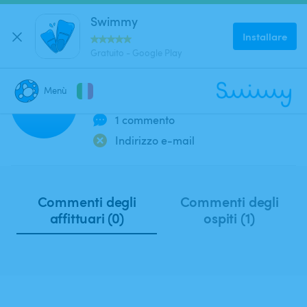
Swimmy
Installare
Gratuito - Google Play
Kouloud A
Menù
Membro dal 2025
KA
1 commento
CHIUDI
Dove stai cercando una piscina?
Indirizzo e-mail
Dove?
Commenti degli
Commenti degli
affittuari (0)
ospiti (1)
Quando?
Data