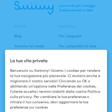
Ricerca
Il primo sito per il noleggio
di piscine private in Italia
NOTIZIE
ASSISTENZA
Blog
Per i bagnanti
Swimmy nei media
Per i proprietari di case
L'avventura Swimmy
Affittare la mia piscina
La tua vita privata
Come funziona?
Benvenuto su Swimmy! Usiamo i cookies per rendere
la tua navigazione più piacevole. Ci aiutano anche a
migliorare il nostro servizio! Cliccando su OK o
ASSISTENZA
SEGUICI
abilitando un'opzione nelle Preferenze dei cookies,
Centro assistenza
Facebook
l'utente accetta i termini stabiliti dalla nostra Politica
sulla privacy. Per cambiare le tue preferenze o
Termini e condizioni
Instagram
ritirare il tuo consenso, devi aggiornare le tue
d'uso
preferenze sui cookies