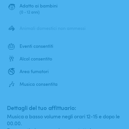
🧒
Adatto ai bambini
(0 - 12 anni)
🦓
Animali domestici non ammessi
🎂
Eventi consentiti
🥂
Alcol consentito
🚭
Area fumatori
🎶
Musica consentita
Dettagli del tuo affittuario:
Musica a basso volume negli orari 12-15 e dopo le
00.00.