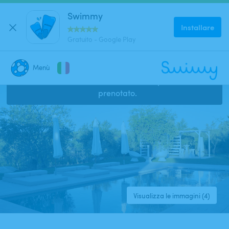
Swimmy
Installare
Gratuito - Google Play
Menù
Questo annuncio è chiuso e non può essere
CHIUDI
prenotato.
Dove stai cercando una piscina?
Dove?
Quando?
Visualizza le immagini (4)
Data