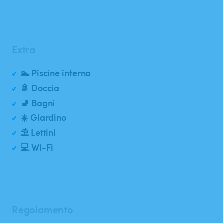
Extra
🏊 Piscine interna
🚿 Doccia
🚽 Bagni
☀️ Giardino
⛱️ Lettini
💻 Wi-Fi
Regolamento