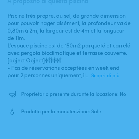
A proposito di questa piscina
Piscine très propre​,​ au sel​,​ de grande dimension
pour pouvoir nager aisément​,​ la profondeur va de
0​,​80m à 2m​,​ la largeur est de 4m et la longueur
de 11m.
L'espace piscine est de 150m2 parqueté et carrelé
avec pergola bioclimatique et terrasse couverte.
[object Object]🚧🚧🚧
• Pas de réservations acceptées en week end
pour 2 personnes uniquement​,​ il…
Scopri di più
🤿
Proprietario presente durante la locazione: No
💧
Prodotto per la manutenzione: Sale