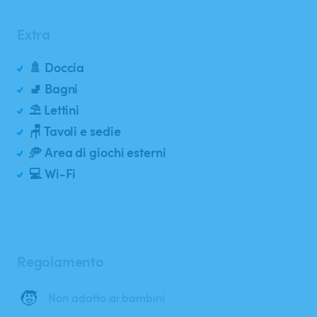
Extra
🚿 Doccia
🚽 Bagni
⛱️ Lettini
🪑 Tavoli e sedie
🥏 Area di giochi esterni
💻 Wi-Fi
Regolamento
🧒
Non adatto ai bambini