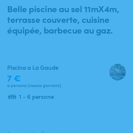
Ricerca
Belle
piscine
au
sel
11mX4m
​,​
terrasse
couverte
​,​
cuisine
équipée
​,​
barbecue
au
gaz.
Piscina a La Gaude
7 €
a persona (mezza giornata)
👪
1 - 6 persone