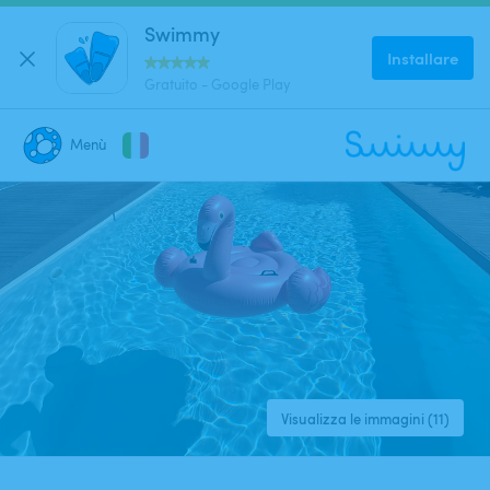
Swimmy
Installare
Gratuito - Google Play
5
(
78
)
SUPERHOST
Menù
CHIUDI
Dove stai cercando una piscina?
Dove?
Quando?
Visualizza le immagini (11)
Data