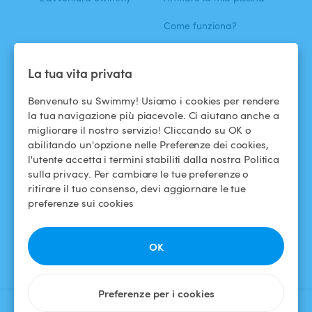
Come funziona?
ASSISTENZA
SEGUICI
La tua vita privata
Centro assistenza
Facebook
Benvenuto su Swimmy! Usiamo i cookies per rendere
la tua navigazione più piacevole. Ci aiutano anche a
Termini e condizioni
Instagram
migliorare il nostro servizio! Cliccando su OK o
d'uso
abilitando un'opzione nelle Preferenze dei cookies,
l'utente accetta i termini stabiliti dalla nostra Politica
Politica di
sulla privacy. Per cambiare le tue preferenze o
confidenzialità
ritirare il tuo consenso, devi aggiornare le tue
preferenze sui cookies
Avviso legale
OK
Preferenze per i cookies