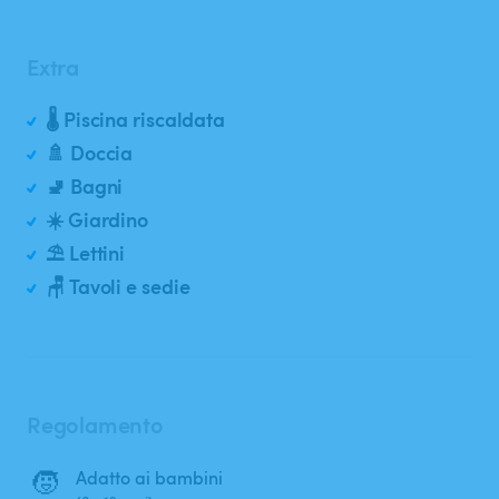
Extra
🌡️ Piscina riscaldata
🚿 Doccia
🚽 Bagni
☀️ Giardino
⛱️ Lettini
🪑 Tavoli e sedie
Regolamento
🧒
Adatto ai bambini