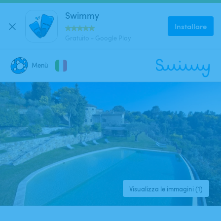
Swimmy
Installare
Gratuito - Google Play
4.88
(
32
)
SUPERHOST
Menù
CHIUDI
Dove stai cercando una piscina?
Dove?
Quando?
Visualizza le immagini (1)
Data