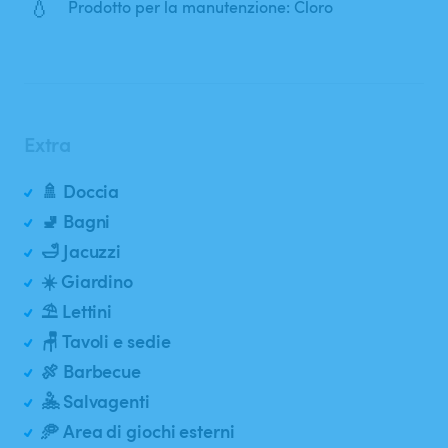
💧
Prodotto per la manutenzione: Cloro
Extra
🚿 Doccia
🚽 Bagni
🛁 Jacuzzi
☀️ Giardino
⛱️ Lettini
🪑 Tavoli e sedie
🍖 Barbecue
🤽 Salvagenti
🥏 Area di giochi esterni