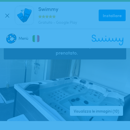
Swimmy
Installare
Gratuito - Google Play
Menù
Questo annuncio è chiuso e non può essere
CHIUDI
prenotato.
Dove stai cercando una piscina?
Dove?
Quando?
Visualizza le immagini (10)
Data