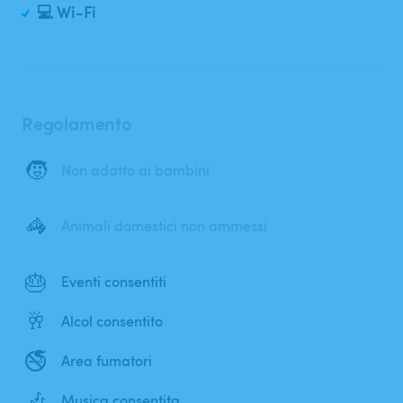
💻 Wi-Fi
Regolamento
🧒
Non adatto ai bambini
🦓
Animali domestici non ammessi
🎂
Eventi consentiti
🥂
Alcol consentito
🚭
Area fumatori
🎶
Musica consentita