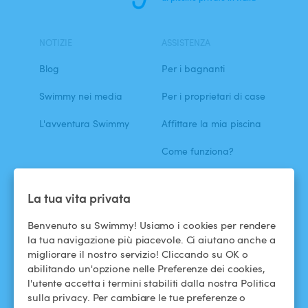
NOTIZIE
ASSISTENZA
Blog
Per i bagnanti
Swimmy nei media
Per i proprietari di case
L'avventura Swimmy
Affittare la mia piscina
Come funziona?
ASSISTENZA
SEGUICI
La tua vita privata
Centro assistenza
Facebook
Benvenuto su Swimmy! Usiamo i cookies per rendere
la tua navigazione più piacevole. Ci aiutano anche a
Termini e condizioni
Instagram
migliorare il nostro servizio! Cliccando su OK o
d'uso
abilitando un'opzione nelle Preferenze dei cookies,
l'utente accetta i termini stabiliti dalla nostra Politica
Politica di
sulla privacy. Per cambiare le tue preferenze o
confidenzialità