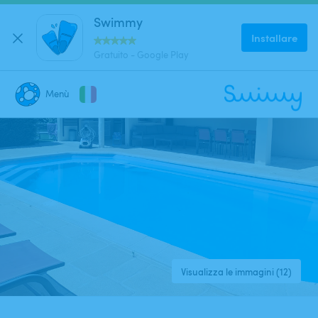
Swimmy
Installare
Gratuito - Google Play
5
(
3
)
Menù
CHIUDI
Dove stai cercando una piscina?
Dove?
Quando?
Visualizza le immagini (12)
Data