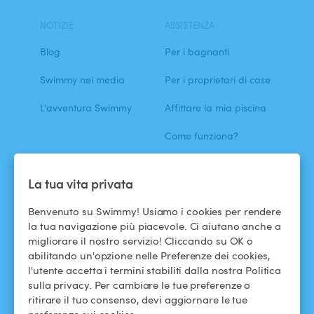
NOTIZIE
ASSISTENZA
Blog
Per i bagnanti
Swimmy nei media
Per i proprietari di case
L'avventura Swimmy
Affittare la mia piscina
Come funziona?
ASSISTENZA
SEGUICI
La tua vita privata
Centro assistenza
Facebook
Benvenuto su Swimmy! Usiamo i cookies per rendere
la tua navigazione più piacevole. Ci aiutano anche a
Termini e condizioni
Instagram
migliorare il nostro servizio! Cliccando su OK o
d'uso
abilitando un'opzione nelle Preferenze dei cookies,
l'utente accetta i termini stabiliti dalla nostra Politica
Politica di
sulla privacy. Per cambiare le tue preferenze o
confidenzialità
ritirare il tuo consenso, devi aggiornare le tue