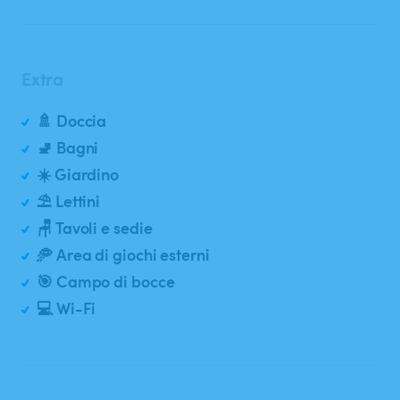
Extra
🚿 Doccia
🚽 Bagni
☀️ Giardino
⛱️ Lettini
🪑 Tavoli e sedie
🥏 Area di giochi esterni
🎯 Campo di bocce
💻 Wi-Fi