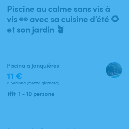
Ricerca
Piscine
au
calme
sans
vis
à
vis
👀
avec
sa
cuisine
d’été
🌻
et
son
jardin
🪴
Piscina a Jonquières
11 €
a persona (mezza giornata)
👪
1 - 10 persone