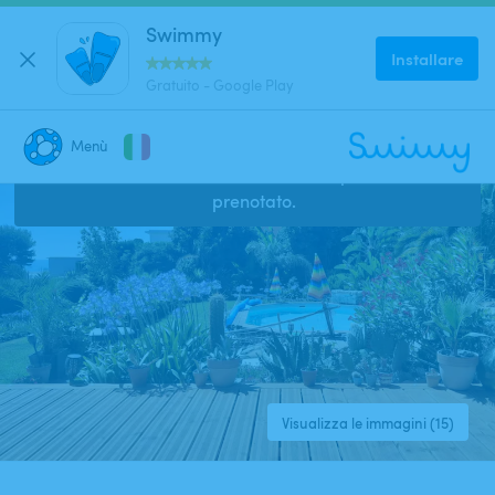
Swimmy
Installare
Gratuito - Google Play
4.89
(
19
)
Menù
Questo annuncio è chiuso e non può essere
CHIUDI
prenotato.
Dove stai cercando una piscina?
Dove?
Quando?
Visualizza le immagini (15)
Data