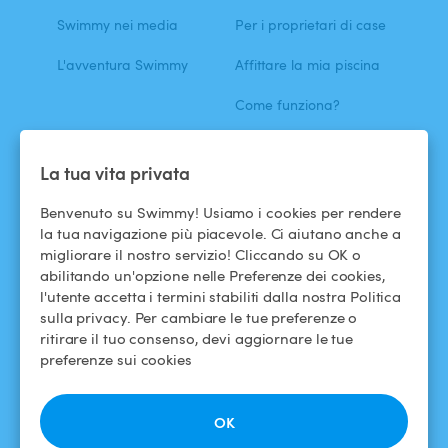
Swimmy nei media
Per i proprietari di case
L'avventura Swimmy
Affittare la mia piscina
Come funziona?
ASSISTENZA
SEGUICI
La tua vita privata
Centro assistenza
Facebook
Benvenuto su Swimmy! Usiamo i cookies per rendere
la tua navigazione più piacevole. Ci aiutano anche a
Termini e condizioni
Instagram
migliorare il nostro servizio! Cliccando su OK o
d'uso
abilitando un'opzione nelle Preferenze dei cookies,
l'utente accetta i termini stabiliti dalla nostra Politica
Politica di
sulla privacy. Per cambiare le tue preferenze o
confidenzialità
ritirare il tuo consenso, devi aggiornare le tue
preferenze sui cookies
Avviso legale
OK