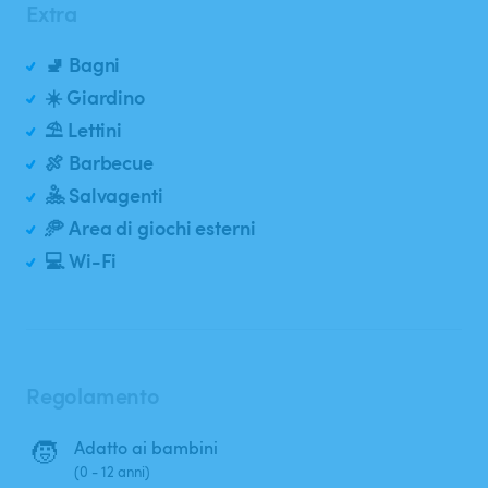
Extra
🚽 Bagni
☀️ Giardino
⛱️ Lettini
🍖 Barbecue
🤽 Salvagenti
🥏 Area di giochi esterni
💻 Wi-Fi
Regolamento
🧒
Adatto ai bambini
(0 - 12 anni)