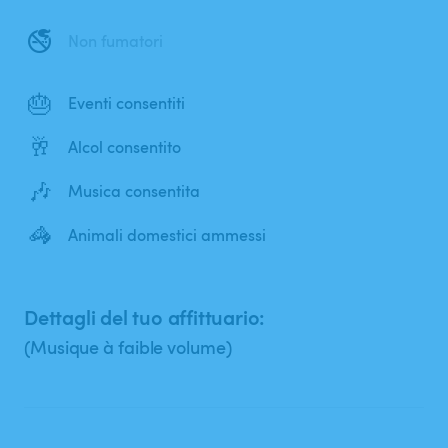
🚭
Non fumatori
🎂
Eventi consentiti
🥂
Alcol consentito
🎶
Musica consentita
🦓
Animali domestici ammessi
Dettagli del tuo affittuario:
(Musique à faible volume)