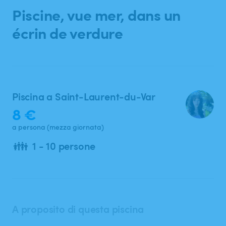
Ricerca
Piscine
​,​
vue
mer
​,​
dans
un
écrin
de
verdure
Piscina a Saint-Laurent-du-Var
8 €
a persona (mezza giornata)
👪
1 - 10 persone
A proposito di questa piscina