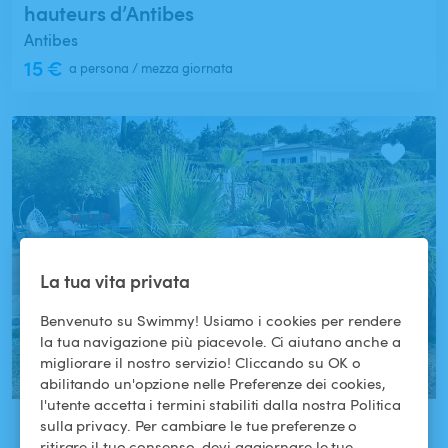
hauteurs d’Antibes
Antibes
15 €
a persona / mezza giornata
La tua vita privata
Benvenuto su Swimmy! Usiamo i cookies per rendere
la tua navigazione più piacevole. Ci aiutano anche a
migliorare il nostro servizio! Cliccando su OK o
abilitando un'opzione nelle Preferenze dei cookies,
l'utente accetta i termini stabiliti dalla nostra Politica
Ancora nessun commento
sulla privacy. Per cambiare le tue preferenze o
ritirare il tuo consenso, devi aggiornare le tue