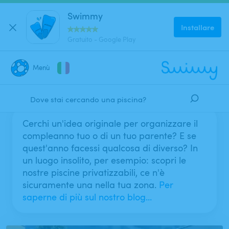
Swimmy
Installare
Gratuito - Google Play
51 risultati
Menù
Filtri
Mappa
Dove stai cercando una piscina?
CHIUDI
Cerchi un'idea originale per organizzare il
compleanno tuo o di un tuo parente? E se
Dove?
quest'anno facessi qualcosa di diverso? In
un luogo insolito, per esempio: scopri le
nostre piscine privatizzabili, ce n'è
sicuramente una nella tua zona.
Per
Quando?
saperne di più sul nostro blog...