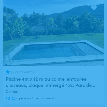
(2 commenti)
Piscine 4m x 12 m au calme, entourée
d'oiseaux, plaque immergé 4x2. Parc de
jeux pour enfants. Gazon de 400 m2 avec
Contes
douche solaire, cabine de change et wc
12 €
a persona / mezza giornata
extérieur.