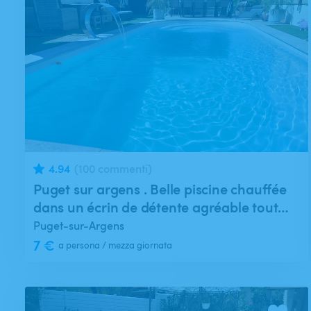
4.94
(100 commenti)
Puget sur argens . Belle piscine chauffée
dans un écrin de détente agréable tout
équipée sans vis à vis. L'implantation de la
Puget-sur-Argens
piscine est indépendante de la maison.
7 €
a persona / mezza giornata