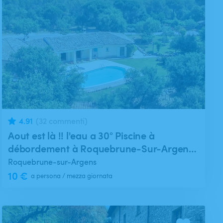
4.91
(32 commenti)
Aout est là !! l'eau a 30° Piscine à
débordement à Roquebrune-Sur-Argens
(15mn de Fréjus / Saint Raphael)
Roquebrune-sur-Argens
10 €
a persona / mezza giornata