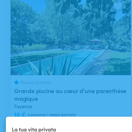
Nuova piscina
Grande piscine au cœur d’une parenthèse
magique
Fayence
10 €
a persona / mezza giornata
La tua vita privata