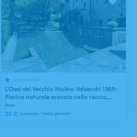
1 commento
L'Oasi del Vecchio Molino Valsecchi 1369:
Piscina naturale scavata nella roccia,
cascata rigenerante e benessere senza
Asso
tempo
20 €
a persona / mezza giornata